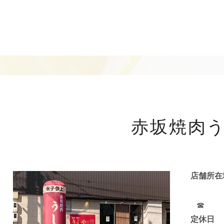
店舗
​赤坂焼肉
店舗
グッ
定